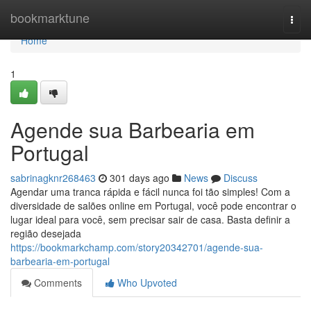
Home
bookmarktune
Togg
navi
Home
1
Agende sua Barbearia em
Portugal
sabrinagknr268463
301 days ago
News
Discuss
Agendar uma tranca rápida e fácil nunca foi tão simples! Com a
diversidade de salões online em Portugal, você pode encontrar o
lugar ideal para você, sem precisar sair de casa. Basta definir a
região desejada
https://bookmarkchamp.com/story20342701/agende-sua-
barbearia-em-portugal
Comments
Who Upvoted