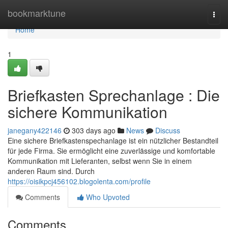
Home
bookmarktune
Togg
navi
Home
1
Briefkasten Sprechanlage : Die
sichere Kommunikation
janegany422146
303 days ago
News
Discuss
Eine sichere Briefkastenspechanlage ist ein nützlicher Bestandteil
für jede Firma. Sie ermöglicht eine zuverlässige und komfortable
Kommunikation mit Lieferanten, selbst wenn Sie in einem
anderen Raum sind. Durch
https://oisikpcj456102.blogolenta.com/profile
Comments
Who Upvoted
Comments