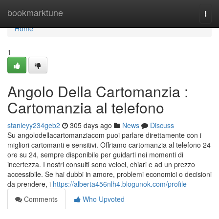
Home
bookmarktune
Togg
navi
Home
1
Angolo Della Cartomanzia :
Cartomanzia al telefono
stanleyy234geb2
305 days ago
News
Discuss
Su angolodellacartomanziacom puoi parlare direttamente con i
migliori cartomanti e sensitivi. Offriamo cartomanzia al telefono 24
ore su 24, sempre disponibile per guidarti nei momenti di
incertezza. I nostri consulti sono veloci, chiari e ad un prezzo
accessibile. Se hai dubbi in amore, problemi economici o decisioni
da prendere, i
https://alberta456nlh4.blogunok.com/profile
Comments
Who Upvoted