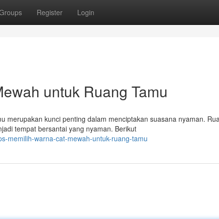
Groups
Register
Login
 Mewah untuk Ruang Tamu
tamu merupakan kunci penting dalam menciptakan suasana nyaman. Ru
jadi tempat bersantai yang nyaman. Berikut
ips-memilih-warna-cat-mewah-untuk-ruang-tamu