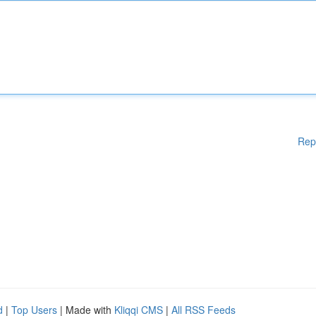
Rep
d
|
Top Users
| Made with
Kliqqi CMS
|
All RSS Feeds