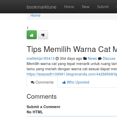
Home
bookmarktune
Home
New
Submit
Home
1
Tips Memilih Warna Cat
mattieicjs185413
304 days ago
News
Discuss
Memilih warna cat yang tepat menarik untuk ruang 
tamu yang meriah dengan warna cat sesuai dapat men
https://tessosdh109991.blogrenanda.com/44288568/t
Comments
Who Upvoted
Comments
Submit a Comment
No HTML