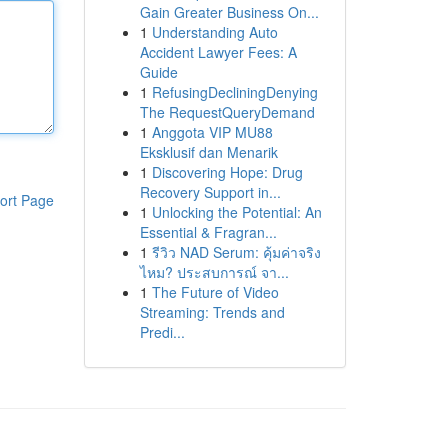
Gain Greater Business On...
1
Understanding Auto
Accident Lawyer Fees: A
Guide
1
RefusingDecliningDenying
The RequestQueryDemand
1
Anggota VIP MU88
Eksklusif dan Menarik
1
Discovering Hope: Drug
Recovery Support in...
ort Page
1
Unlocking the Potential: An
Essential & Fragran...
1
รีวิว NAD Serum: คุ้มค่าจริง
ไหม? ประสบการณ์ จา...
1
The Future of Video
Streaming: Trends and
Predi...