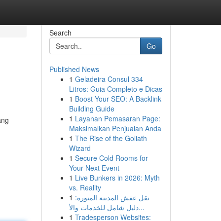
Search
Go
Published News
1
Geladeira Consul 334
Litros: Guia Completo e Dicas
1
Boost Your SEO: A Backlink
Building Guide
1
Layanan Pemasaran Page:
ang
Maksimalkan Penjualan Anda
1
The Rise of the Goliath
Wizard
1
Secure Cold Rooms for
Your Next Event
1
Live Bunkers in 2026: Myth
vs. Reality
1
نقل عفش المدينة المنورة:
دليل شامل للخدمات والأ...
1
Tradesperson Websites: