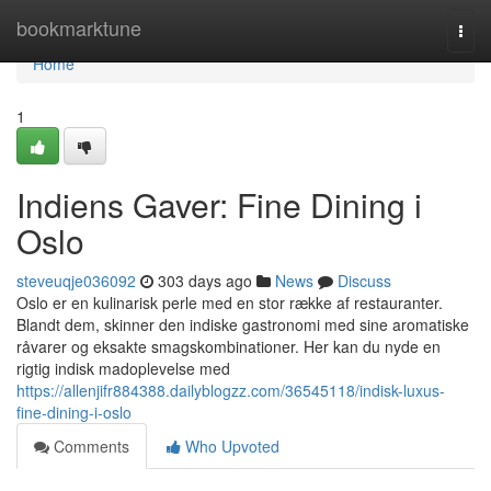
Home
bookmarktune
Togg
navi
Home
1
Indiens Gaver: Fine Dining i
Oslo
steveuqje036092
303 days ago
News
Discuss
Oslo er en kulinarisk perle med en stor række af restauranter.
Blandt dem, skinner den indiske gastronomi med sine aromatiske
råvarer og eksakte smagskombinationer. Her kan du nyde en
rigtig indisk madoplevelse med
https://allenjifr884388.dailyblogzz.com/36545118/indisk-luxus-
fine-dining-i-oslo
Comments
Who Upvoted