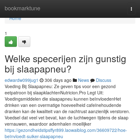
Home
bookmarktune
Togg
navi
Home
1
Welke specerijen zijn gunstig
bij slaapapneu?
edwardw099jug1
306 days ago
News
Discuss
Voeding Bij Slaapapneu: Ze geven tips voor een gezond
eetpatroon bij slaapklachtenNutricion.Pro Legt Uit:
Voedingsmiddelen die slaapapneu kunnen beïnvloedenHet
drinken van een overmatige hoeveelheid cafeïnehoudende
dranken kan de kwaliteit van de nachtrust aanzienlijk verstoren.
Voedsel dat veel vet bevat, kan de luchtwegen tijdens de slaap
vernauwen, waardoor ademhalen moeilijker
https://gezondheidstipsffyr899.laowaiblog.com/36609722/hoe-
beïnvloedt-suiker-slaapapneu