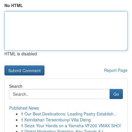
No HTML
HTML is disabled
Report Page
Search
Go
Published News
1
Our Best Destinations: Leading Pastry Establish...
1
Keindahan Tersembunyi Villa Dieng
1
Seize Your Hands on a Yamaha VF200 VMAX SHO!
1
Digital Marketing Statistics: Key Trends & I...