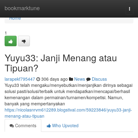
Home
bookmarktune
Togg
navi
Home
1
Yuyu33: Janji Menang atau
Tipuan?
larapekf795447
306 days ago
News
Discuss
Yuyu33 telah mengaku/menyebutkan/menjanjikan dirinya sebagai
solusi pasti/solusi/terbaik untuk mendapatkan/mencapai/berhasil
kemenangan dalam permainan/turnamen/kompetisi. Namun,
banyak yang mempertanyakan
https://nicolasnrvm612289.blogstival.com/59223846/yuyu33-janji-
menang-atau-tipuan
Comments
Who Upvoted