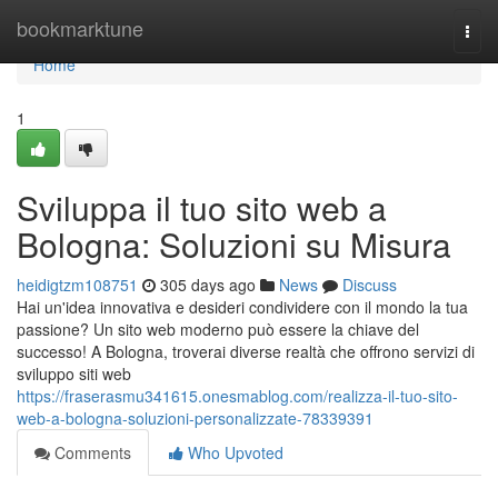
Home
bookmarktune
Togg
navi
Home
1
Sviluppa il tuo sito web a
Bologna: Soluzioni su Misura
heidigtzm108751
305 days ago
News
Discuss
Hai un'idea innovativa e desideri condividere con il mondo la tua
passione? Un sito web moderno può essere la chiave del
successo! A Bologna, troverai diverse realtà che offrono servizi di
sviluppo siti web
https://fraserasmu341615.onesmablog.com/realizza-il-tuo-sito-
web-a-bologna-soluzioni-personalizzate-78339391
Comments
Who Upvoted