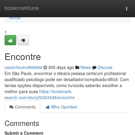
Home
bookmarktune
Togg
navi
Home
1
Encontre
caoimhextrv906694
305 days ago
News
Discuss
Em São Paulo, encontrar o ideal/a pessoa certa/um profissional
qualificado psicólogo pode ser desafiador/complicado/difícil. Com
tantas opções disponíveis, como tu/vocês saberão escolher a
melhor para suas
https://bookmark-
search.com/story20263348/encontre
Comments
Who Upvoted
Comments
Submit a Comment