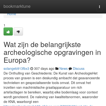
Home
bookmarktune
Togg
navi
Home
1
Wat zijn de belangrijkste
archeologische opgravingen in
Europa?
solangeb913fbx3
307 days ago
News
Discuss
De Onthulling van Geschiedenis: De Kunst van ArcheologieHet
proces van graven is een deskundig ambacht dat geavanceerde
technieken en gespecialiseerde tools omvat. Dit omvat het
inzetten van machinistische graafapparatuur om rich
artefactlagen te bereiken, waarbij elke bodemlaag voor context
wordt genoteerd. De naleving van kwaliteitsnormen, waaronder
de KNA, waarborgt een