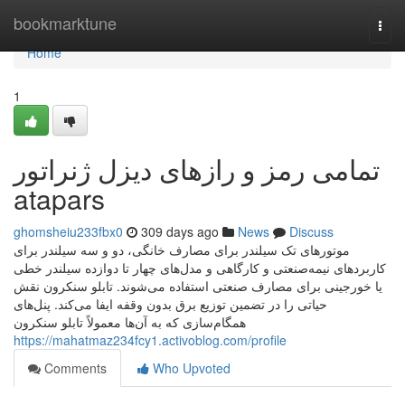
Home
bookmarktune
Togg
navi
Home
1
تمامی رمز و رازهای دیزل ژنراتور
atapars
ghomsheiu233fbx0
309 days ago
News
Discuss
موتورهای تک سیلندر برای مصارف خانگی، دو و سه سیلندر برای
کاربردهای نیمه‌صنعتی و کارگاهی و مدل‌های چهار تا دوازده سیلندر خطی
یا خورجینی برای مصارف صنعتی استفاده می‌شوند. تابلو سنکرون نقش
حیاتی را در تضمین توزیع برق بدون وقفه ایفا می‌کند. پنل‌های
همگام‌سازی که به آن‌ها معمولاً تابلو سنکرون
https://mahatmaz234fcy1.activoblog.com/profile
Comments
Who Upvoted