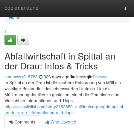
Home
bookmarktune
Togg
navi
Home
1
Abfallwirtschaft in Spittal an
der Drau: Infos & Tricks
jeanmwsx015788
326 days ago
News
Discuss
In Spittal an der Drau ist die saubere Entsorgung von Müll ein
wichtiger Bestandteil des lebenswerten Umfelds. Um die
Mülltrennung deutlich zu gestalten, bietet die Gemeinde eine
Vielzahl an Informationen und Tipps.
https://classifylist.com/story21828501/müllentsorgung-in-spittal-
an-der-drau-informationen-und-tipps
Comments
Who Upvoted