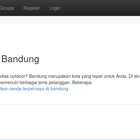
Groups
Register
Login
i Bandung
ivitas outdoor? Bandung merupakan kota yang tepat untuk Anda. Di sin
 memenuhi berbagai jenis pelanggan. Beberapa
rikan-tenda-terpercaya-di-bandung