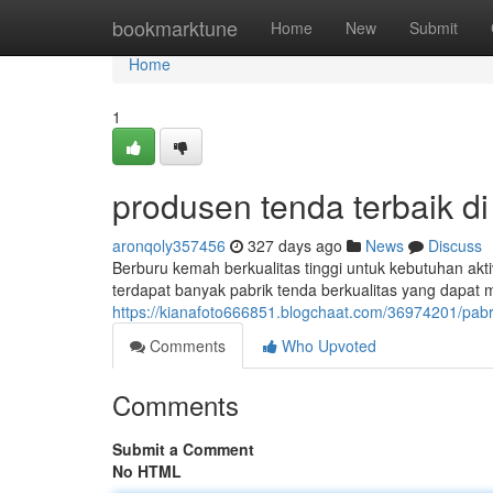
Home
bookmarktune
Home
New
Submit
Home
1
produsen tenda terbaik d
aronqoly357456
327 days ago
News
Discuss
Berburu kemah berkualitas tinggi untuk kebutuhan akt
terdapat banyak pabrik tenda berkualitas yang dapat
https://kianafoto666851.blogchaat.com/36974201/pab
Comments
Who Upvoted
Comments
Submit a Comment
No HTML