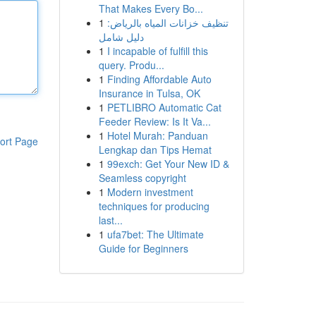
That Makes Every Bo...
1
تنظيف خزانات المياه بالرياض:
دليل شامل
1
I incapable of fulfill this
query. Produ...
1
Finding Affordable Auto
Insurance in Tulsa, OK
1
PETLIBRO Automatic Cat
Feeder Review: Is It Va...
1
Hotel Murah: Panduan
ort Page
Lengkap dan Tips Hemat
1
99exch: Get Your New ID &
Seamless copyright
1
Modern investment
techniques for producing
last...
1
ufa7bet: The Ultimate
Guide for Beginners