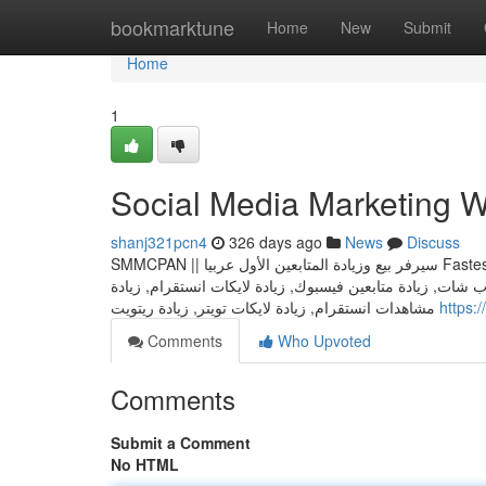
Home
bookmarktune
Home
New
Submit
Home
1
Social Media Marketing W
shanj321pcn4
326 days ago
News
Discuss
SMMCPAN || سيرفر بيع وزيادة المتابعين الأول عربيا Fastest And Cheapest Smm Panel جميع خدمات السوشال ميديا في مكان واحد فقط :
ناب شات, زيادة متابعين فيسبوك, زيادة لايكات انستقرام, زيادة
مشاهدات انستقرام, زيادة لايكات تويتر, زيادة ريتويت
https:
Comments
Who Upvoted
Comments
Submit a Comment
No HTML