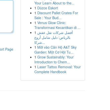
Your Learn About to the...
1
Düzce Eskort
1
Discount Pallet Crates For
Sale : Your Bud...
1
Venus Glow Clinic:
Transformasi Kecantikan di ...
1
أفضل شركات نقل عفش
بالرياض: دليل شامل أروع
شركا...
1
Mời vào Căn Hộ A&T Sky
ort Page
Garden: Một Cơ Hội Tu...
1
Grow Sustainably: Your
Introduction to Chem...
1
Laser Tattoo Removal: Your
Complete Handbook