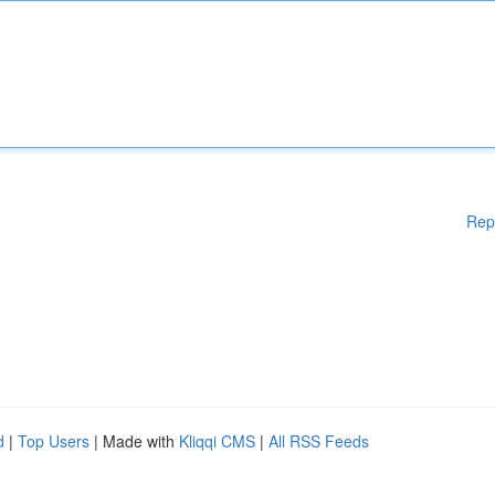
Rep
d
|
Top Users
| Made with
Kliqqi CMS
|
All RSS Feeds