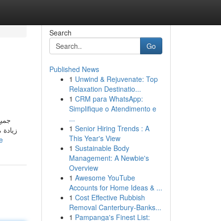
Search
Go
Published News
1
Unwind & Rejuvenate: Top
Relaxation Destinatio...
1
CRM para WhatsApp:
Simplifique o Atendimento e
...
1
Senior Hiring Trends : A
زيادة 
This Year's View
e
1
Sustainable Body
Management: A Newbie's
Overview
1
Awesome YouTube
Accounts for Home Ideas & ...
1
Cost Effective Rubbish
Removal Canterbury-Banks...
1
Pampanga's Finest List: