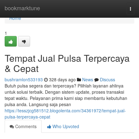
Home
bookmarktune
Togg
navi
Home
1
Tempat Jual Pulsa Terpercaya
& Cepat
bushramlon533193
328 days ago
News
Discuss
Butuh pulsa segera dan terpercaya? Pilihlah layanan ahlinya
untuk solusi terbaik. Dengan sistem update, proses transaksi
tepat waktu. Pelayanan prima kami siap membantu kebutuhan
pulsa anda. Langsung saja pesan
https://tesszjcg581512.blogolenta.com/34361972/tempat-jual-
pulsa-terpercaya-cepat
Comments
Who Upvoted