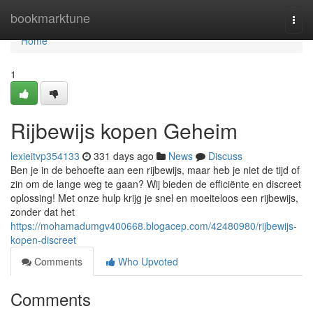
Home
bookmarktune
Togg
navi
Home
1
Rijbewijs kopen Geheim
lexieitvp354133
331 days ago
News
Discuss
Ben je in de behoefte aan een rijbewijs, maar heb je niet de tijd of
zin om de lange weg te gaan? Wij bieden de efficiënte en discreet
oplossing! Met onze hulp krijg je snel en moeiteloos een rijbewijs,
zonder dat het
https://mohamadumgv400668.blogacep.com/42480980/rijbewijs-
kopen-discreet
Comments
Who Upvoted
Comments