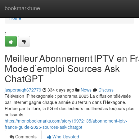
Home
bookmarktune
Home
1
Meilleur Abonnement IPTV en Fr
Mode d’emploi Sources Ask
ChatGPT
jaspersuqh672779
334 days ago
News
Discuss
Télévision IP hexagonale : panorama 2025 La diffusion télévisée
par Internet gagne chaque année du terrain dans l’Hexagone.
Portée par la fibre, la 5G et des lecteurs multimédias toujours plus
puissants,
https://monobookmarks.com/story19972135/abonnement-iptv-
france-guide-2025-sources-ask-chatgpt
Comments
Who Upvoted