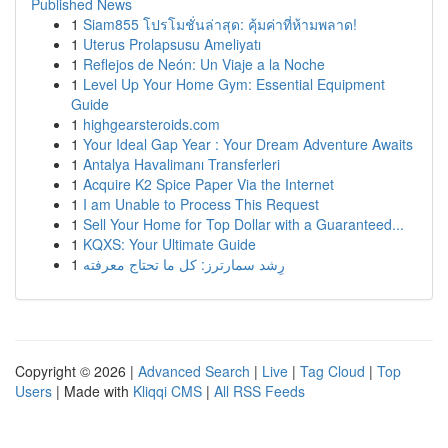
Published News
1
Siam855 โปรโมชั่นล่าสุด: คุ้มค่าที่ห้ามพลาด!
1
Uterus Prolapsusu Ameliyatı
1
Reflejos de Neón: Un Viaje a la Noche
1
Level Up Your Home Gym: Essential Equipment
Guide
1
highgearsteroids.com
1
Your Ideal Gap Year : Your Dream Adventure Awaits
1
Antalya Havalimanı Transferleri
1
Acquire K2 Spice Paper Via the Internet
1
I am Unable to Process This Request
1
Sell Your Home for Top Dollar with a Guaranteed...
1
KQXS: Your Ultimate Guide
1
رِشد سمارترز: كل ما تحتاج معرفته
Copyright © 2026 |
Advanced Search
|
Live
|
Tag Cloud
|
Top
Users
| Made with
Kliqqi CMS
|
All RSS Feeds