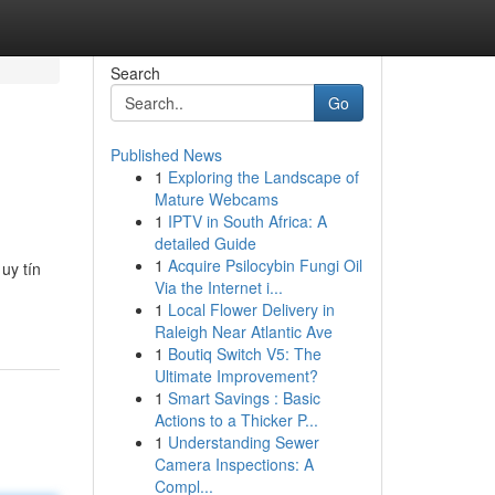
Search
Go
Published News
1
Exploring the Landscape of
Mature Webcams
1
IPTV in South Africa: A
detailed Guide
1
Acquire Psilocybin Fungi Oil
uy tín
Via the Internet i...
1
Local Flower Delivery in
Raleigh Near Atlantic Ave
1
Boutiq Switch V5: The
Ultimate Improvement?
1
Smart Savings : Basic
Actions to a Thicker P...
1
Understanding Sewer
Camera Inspections: A
Compl...