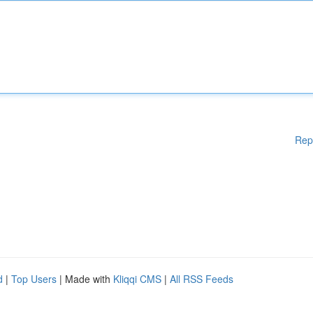
Rep
d
|
Top Users
| Made with
Kliqqi CMS
|
All RSS Feeds