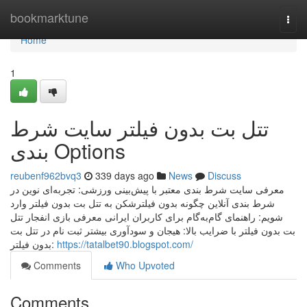
Home
bookmarktune
Togg
navi
Home
1
تتل بت بدون فیلتر سایت شرط
بندی Options
reubenf962bvq3
339 days ago
News
Discuss
معرفی سایت شرط بندی معتبر با پیش‌بینی ورزشی: تجربه‌ای نوین در
شرط بندی آنلاین چگونه بدون فیلترشکن به تتل بت بدون فیلتر وارد
شویم: راهنمای گام‌به‌گام برای کاربران ایرانی معرفی بازی انفجار تتل
بت بدون فیلتر با ضرایب بالا: هیجان و سودآوری بیشتر ثبت نام در تتل بت
بدون فیلتر:
https://tatalbet90.blogspot.com/
Comments
Who Upvoted
Comments