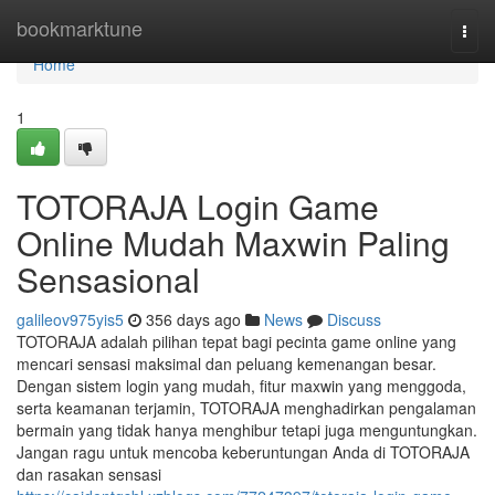
Home
bookmarktune
Togg
navi
Home
1
TOTORAJA Login Game
Online Mudah Maxwin Paling
Sensasional
galileov975yis5
356 days ago
News
Discuss
TOTORAJA adalah pilihan tepat bagi pecinta game online yang
mencari sensasi maksimal dan peluang kemenangan besar.
Dengan sistem login yang mudah, fitur maxwin yang menggoda,
serta keamanan terjamin, TOTORAJA menghadirkan pengalaman
bermain yang tidak hanya menghibur tetapi juga menguntungkan.
Jangan ragu untuk mencoba keberuntungan Anda di TOTORAJA
dan rasakan sensasi