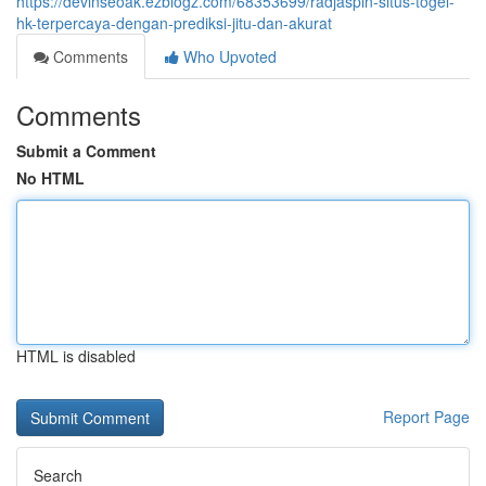
https://devinseoak.ezblogz.com/68353699/radjaspin-situs-togel-
hk-terpercaya-dengan-prediksi-jitu-dan-akurat
Comments
Who Upvoted
Comments
Submit a Comment
No HTML
HTML is disabled
Report Page
Search