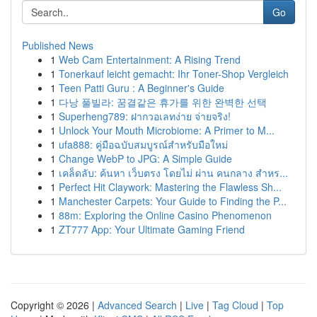
Go
Published News
1
Web Cam Entertainment: A Rising Trend
1
Tonerkauf leicht gemacht: Ihr Toner-Shop Vergleich
1
Teen Patti Guru : A Beginner's Guide
1
다낭 풀빌라: 꿈결같은 휴가를 위한 완벽한 선택
1
Superheng789: ฝากวอเลทง่าย จ่ายจริง!
1
Unlock Your Mouth Microbiome: A Primer to M...
1
ufa888: คู่มือฉบับสมบูรณ์สำหรับมือใหม่
1
Change WebP to JPG: A Simple Guide
1
เคล็ดลับ: ค้นหา เว็บตรง โดยไม่ ผ่าน คนกลาง สำหร...
1
Perfect Hit Claywork: Mastering the Flawless Sh...
1
Manchester Carpets: Your Guide to Finding the P...
1
88m: Exploring the Online Casino Phenomenon
1
ZT777 App: Your Ultimate Gaming Friend
Copyright © 2026 |
Advanced Search
|
Live
|
Tag Cloud
|
Top