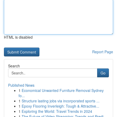
HTML is disabled
Report Page
Search
Go
Published News
1
Economical Unwanted Furniture Removal Sydney
fo...
1
Structure lasting jobs via incorporated sports ...
1
Epoxy Flooring Inverleigh: Tough & Attractive...
1
Exploring the World: Travel Trends in 2024
1
The Future of Video Streaming: Trends and Predi...