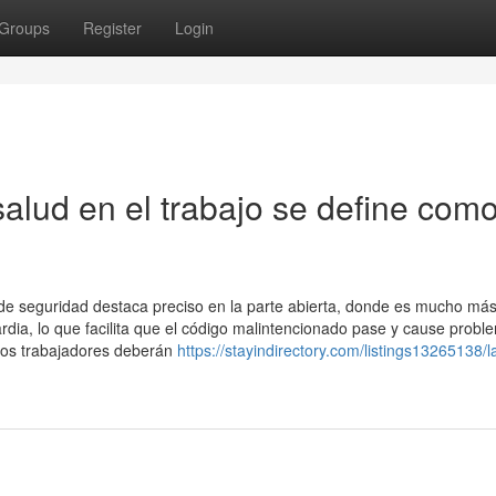
Groups
Register
Login
alud en el trabajo se define com
 de seguridad destaca preciso en la parte abierta, donde es mucho má
rdia, lo que facilita que el código malintencionado pase y cause probl
rios trabajadores deberán
https://stayindirectory.com/listings13265138/l