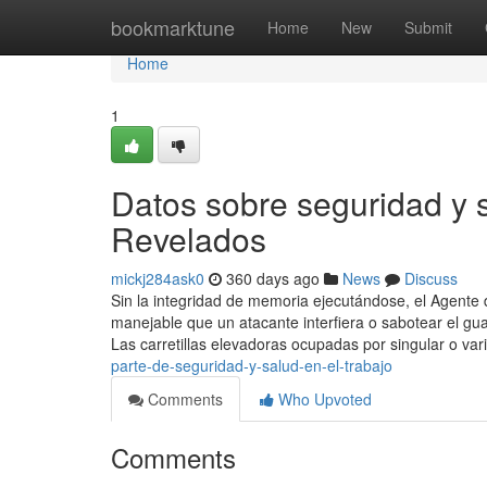
Home
bookmarktune
Home
New
Submit
Home
1
Datos sobre seguridad y s
Revelados
mickj284ask0
360 days ago
News
Discuss
Sin la integridad de memoria ejecutándose, el Agente
manejable que un atacante interfiera o sabotear el gua
Las carretillas elevadoras ocupadas por singular o va
parte-de-seguridad-y-salud-en-el-trabajo
Comments
Who Upvoted
Comments