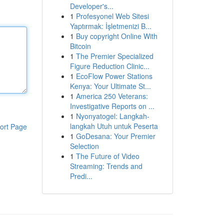
Developer's...
1
Profesyonel Web Sitesi
Yaptırmak: İşletmenizi B...
1
Buy copyright Online With
Bitcoin
1
The Premier Specialized
Figure Reduction Clinic...
1
EcoFlow Power Stations
Kenya: Your Ultimate St...
1
America 250 Veterans:
Investigative Reports on ...
1
Nyonyatogel: Langkah-
langkah Utuh untuk Peserta
ort Page
1
GoDesana: Your Premier
Selection
1
The Future of Video
Streaming: Trends and
Predi...