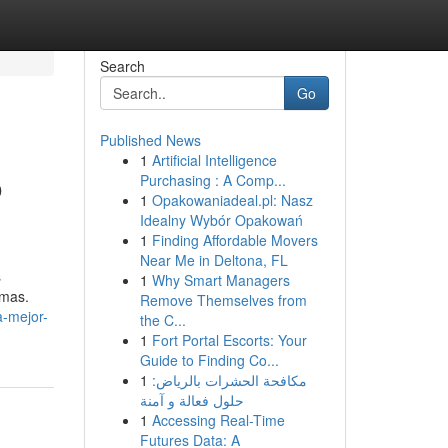
Search
Go
Published News
1
Artificial Intelligence
o
Purchasing : A Comp...
1
Opakowaniadeal.pl: Nasz
Idealny Wybór Opakowań
1
Finding Affordable Movers
Near Me in Deltona, FL
s
1
Why Smart Managers
emas.
Remove Themselves from
a-mejor-
the C...
1
Fort Portal Escorts: Your
Guide to Finding Co...
1
مكافحة الحشرات بالرياض:
حلول فعالة و آمنة
1
Accessing Real-Time
Futures Data: A