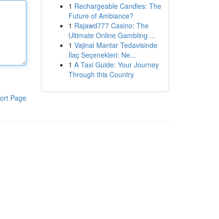
1
Rechargeable Candles: The
Future of Ambiance?
1
Rajawd777 Casino: The
Ultimate Online Gambling ...
1
Vajinal Mantar Tedavisinde
İlaç Seçenekleri: Ne...
1
A Taxi Guide: Your Journey
Through this Country
ort Page