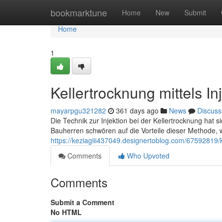
Home
bookmarktune
Home
New
Submit
Home
1
Kellertrocknung mittels In
mayarpgu321282
361 days ago
News
Discuss
Die Technik zur Injektion bei der Kellertrocknung hat s
Bauherren schwören auf die Vorteile dieser Methode, 
https://keziagiii437049.designertoblog.com/67592819/k
Comments
Who Upvoted
Comments
Submit a Comment
No HTML