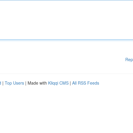
Rep
d
|
Top Users
| Made with
Kliqqi CMS
|
All RSS Feeds