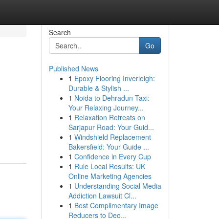
Search
Go
Published News
1
Epoxy Flooring Inverleigh:
Durable & Stylish ...
1
Noida to Dehradun Taxi:
Your Relaxing Journey...
1
Relaxation Retreats on
Sarjapur Road: Your Guid...
1
Windshield Replacement
Bakersfield: Your Guide ...
1
Confidence in Every Cup
1
Rule Local Results: UK
Online Marketing Agencies
1
Understanding Social Media
Addiction Lawsuit Cl...
1
Best Complimentary Image
Reducers to Dec...