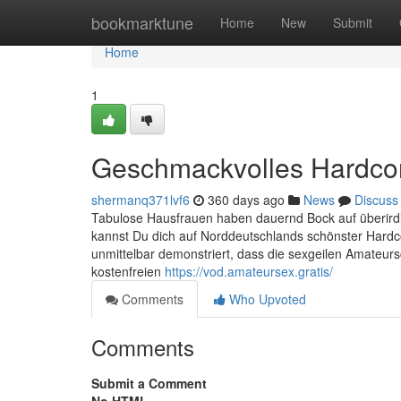
Home
bookmarktune
Home
New
Submit
Home
1
Geschmackvolles Hardcor
shermanq371lvf6
360 days ago
News
Discuss
Tabulose Hausfrauen haben dauernd Bock auf überirdi
kannst Du dich auf Norddeutschlands schönster Hard
unmittelbar demonstriert, dass die sexgeilen Amateur
kostenfreien
https://vod.amateursex.gratis/
Comments
Who Upvoted
Comments
Submit a Comment