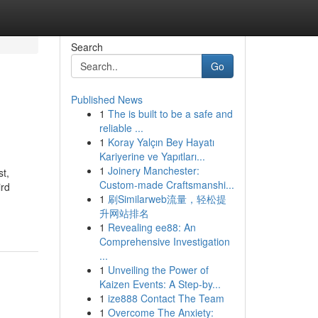
Search
Go
Published News
1
The is built to be a safe and
reliable ...
1
Koray Yalçın Bey Hayatı
Kariyerine ve Yapıtları...
1
Joinery Manchester:
t,
Custom-made Craftsmanshi...
ird
1
刷Similarweb流量，轻松提
升网站排名
1
Revealing ee88: An
Comprehensive Investigation
...
1
Unveiling the Power of
Kaizen Events: A Step-by...
1
ize888 Contact The Team
1
Overcome The Anxiety: