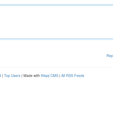
Rep
d
|
Top Users
| Made with
Kliqqi CMS
|
All RSS Feeds