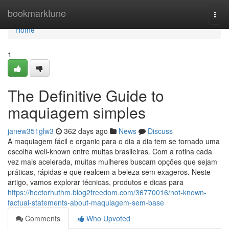
Home
bookmarktune
Togg
navi
Home
1
The Definitive Guide to
maquiagem simples
janew351glw3
362 days ago
News
Discuss
A maquiagem fácil e organic para o dia a dia tem se tornado uma
escolha well-known entre muitas brasileiras. Com a rotina cada
vez mais acelerada, muitas mulheres buscam opções que sejam
práticas, rápidas e que realcem a beleza sem exageros. Neste
artigo, vamos explorar técnicas, produtos e dicas para
https://hectorhuthm.blog2freedom.com/36770016/not-known-
factual-statements-about-maquiagem-sem-base
Comments
Who Upvoted