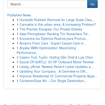
Go
Published News
1
Hurstville Rubbish Removal for Large Scale Clea...
1
Cannabis in this urban area: A Increasing Problem?
1
The Premier Escapes: Our Private Estates
1
Jasa Peningkatan Ranking Tim Nusantara Ter...
1
Encuentra los Óptimos Rostros para Promoc...
1
Amant's Floor Care : Expert Carpet Care in...
1
Aryaka WAN Optimization: Maximizing
Performance...
1
Casino Trực Tuyến: Hướng Dẫn Chơi & Lựa Chọn
1
Suzuki DF30ATL2: 30 HP Outboard Motor Review
1
Letstg_official: Newest Recent Latest Updates a...
1
Updating Your Company : A Overview to Offi...
1
Improve Residential Or Commercial Property Appe...
1
ContainerEase AU – Our Single Destination...