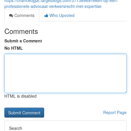
https://chanceojgat.targetblogs.com/37138989/reken-op-een-
professionele-advocaat-verkeersrecht-met-expertise
Comments
Who Upvoted
Comments
Submit a Comment
No HTML
HTML is disabled
Report Page
Search