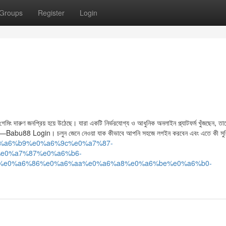
Groups
Register
Login
 গেমিং দারুণ জনপ্রিয় হয়ে উঠেছে। যারা একটি নির্ভরযোগ্য ও আধুনিক অনলাইন প্ল্যাটফর্ম খুঁজছেন, ত
 হলো—Babu88 Login। চলুন জেনে নেওয়া যাক কীভাবে আপনি সহজে লগইন করবেন এবং এতে কী সুব
8%e0%a6%b9%e0%a6%9c%e0%a7%87-
e0%a7%87%e0%a6%b6-
%e0%a6%86%e0%a6%aa%e0%a6%a8%e0%a6%be%e0%a6%b0-