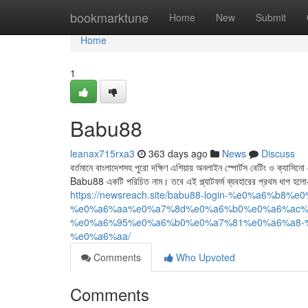
Home
bookmarktune
Home
New
Submit
Home
1
Babu88
leanax715rxa3
363 days ago
News
Discuss
বর্তমানে বাংলাদেশসহ পুরো দক্ষিণ এশিয়ায় অনলাইন স্পোর্টস বেটিং ও ক্যাসিনো
Babu88 একটি পরিচিত নাম। তবে এই প্ল্যাটফর্ম ব্যবহারের প্রথম ধাপ
https://newsreach.site/babu88-login-%e0%a6%b
%e0%a6%aa%e0%a7%8d%e0%a6%b0%e0%a6%ac%
%e0%a6%95%e0%a6%b0%e0%a7%81%e0%a6%a8-
%e0%a6%aa/
Comments
Who Upvoted
Comments