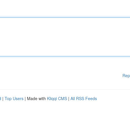
Rep
d
|
Top Users
| Made with
Kliqqi CMS
|
All RSS Feeds