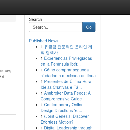
Search
Go
Published News
1
유월컴 전문적인 온라인 제
작 협력사
1
Experiencias Privilegiadas
en la Península Ibér...
1
Cómo comprar segunda
াদের কাছে
ciudadanía mexicana en línea
িধা
1
Presentes de Última Hora:
Ideias Criativas e Fá...
1
Amibroker Data Feeds: A
Comprehensive Guide
1
Contemporary Online
Design Directions Yo...
1
{Joint Genesis: Discover
Effortless Motion?
1
Digital Leadership through