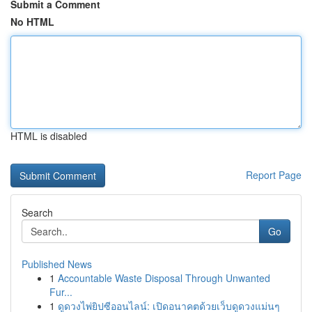
Submit a Comment
No HTML
HTML is disabled
Report Page
Search
Go
Published News
1
Accountable Waste Disposal Through Unwanted
Fur...
1
ดูดวงไพ่ยิปซีออนไลน์: เปิดอนาคตด้วยเว็บดูดวงแม่นๆ