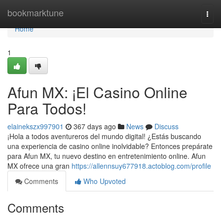
Home
bookmarktune
Togg
navi
Home
1
Afun MX: ¡El Casino Online
Para Todos!
elainekszx997901
367 days ago
News
Discuss
¡Hola a todos aventureros del mundo digital! ¿Estás buscando
una experiencia de casino online inolvidable? Entonces prepárate
para Afun MX, tu nuevo destino en entretenimiento online. Afun
MX ofrece una gran
https://allennsuy677918.actoblog.com/profile
Comments
Who Upvoted
Comments