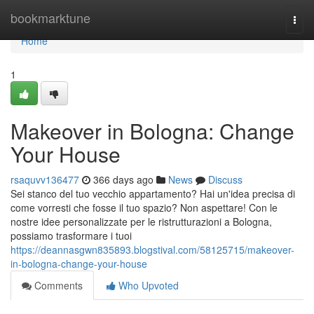
Home
bookmarktune
Togg
navi
Home
1
Makeover in Bologna: Change
Your House
rsaquvv136477
366 days ago
News
Discuss
Sei stanco del tuo vecchio appartamento? Hai un'idea precisa di
come vorresti che fosse il tuo spazio? Non aspettare! Con le
nostre idee personalizzate per le ristrutturazioni a Bologna,
possiamo trasformare i tuoi
https://deannasgwn835893.blogstival.com/58125715/makeover-
in-bologna-change-your-house
Comments
Who Upvoted