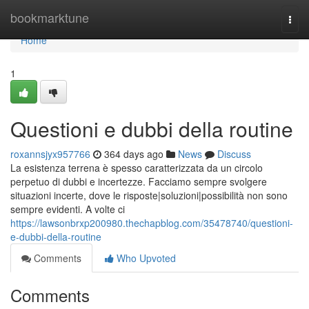
Home
bookmarktune
Togg
navi
Home
1
Questioni e dubbi della routine
roxannsjyx957766
364 days ago
News
Discuss
La esistenza terrena è spesso caratterizzata da un circolo
perpetuo di dubbi e incertezze. Facciamo sempre svolgere
situazioni incerte, dove le risposte|soluzioni|possibilità non sono
sempre evidenti. A volte ci
https://lawsonbrxp200980.thechapblog.com/35478740/questioni-
e-dubbi-della-routine
Comments
Who Upvoted
Comments