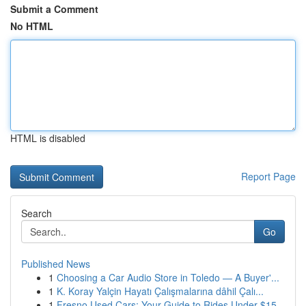
Submit a Comment
No HTML
HTML is disabled
Report Page
Search
Go
Published News
1
Choosing a Car Audio Store in Toledo — A Buyer'...
1
K. Koray Yalçin Hayatı Çalışmalarına dâhil Çalı...
1
Fresno Used Cars: Your Guide to Rides Under $15...