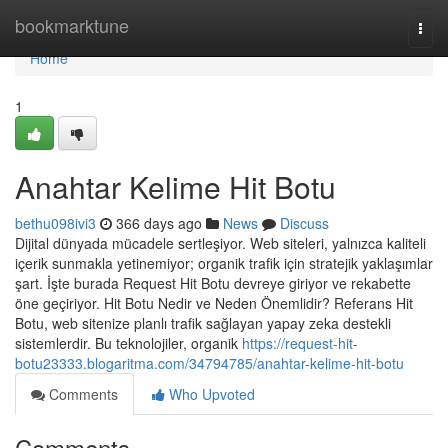
Home
bookmarktune
Togg
navi
Home
1
Anahtar Kelime Hit Botu
bethu098ivi3
366 days ago
News
Discuss
Dijital dünyada mücadele sertleşiyor. Web siteleri, yalnızca kaliteli
içerik sunmakla yetinemiyor; organik trafik için stratejik yaklaşımlar
şart. İşte burada Request Hit Botu devreye giriyor ve rekabette
öne geçiriyor. Hit Botu Nedir ve Neden Önemlidir? Referans Hit
Botu, web sitenize planlı trafik sağlayan yapay zeka destekli
sistemlerdir. Bu teknolojiler, organik
https://request-hit-
botu23333.blogaritma.com/34794785/anahtar-kelime-hit-botu
Comments
Who Upvoted
Comments