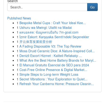
Search
Go
Published News
1
Bespoke Metal Cups : Craft Your Ideal Kee...
1
Ushuru wa Mwingi: Utafiti na Madai
1
ผลบอลสด: ข้อมูลครบมือกับ 7m-goal.com
1
İzmir Eskort: Karşıyaka Semti'ndeki Seçenekler
1
开云体育发展前景分析
1
A Fading Disposable V3: The Top Review
1
Moss Druid Ceramic Dice: A Nature-Inspired Coll...
1
Denizli Escort Hizmet : Kaliteli Refakatçı ...
1
What Are the Best Home Battery Brands for Maryl...
1
El Manual Gratuito Esencial de SEO para 2024
1
Cost-Free Online Presence & Digital Market...
1
Simple Steps to Long-term Weight Loss
1
Secret Vibrations : Your Exploration to Quiet...
1
Refresh Your Canberra Home: Pressure Cleanin...