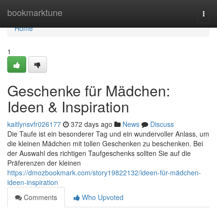
Home
bookmarktune
Togg
navi
Home
1
Geschenke für Mädchen:
Ideen & Inspiration
kaitlynsvfr026177
372 days ago
News
Discuss
Die Taufe ist ein besonderer Tag und ein wundervoller Anlass, um
die kleinen Mädchen mit tollen Geschenken zu beschenken. Bei
der Auswahl des richtigen Taufgeschenks sollten Sie auf die
Präferenzen der kleinen
https://dmozbookmark.com/story19822132/ideen-für-mädchen-
ideen-inspiration
Comments
Who Upvoted