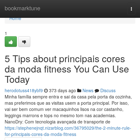
Home
bookmarktune
Togg
navi
Home
1
5 Tips about principais cores
da moda fitness You Can Use
Today
herodotuss418ybf9
373 days ago
News
Discuss
Minha família sempre entra e sai da casa pela porta da cozinha,
mas preferimos que as visitas usem a porta principal. Por isso,
vai ser bem comum ver macaquinhos lisos na cor castanho,
leggings marrons e tops no mesmo tom nas academias.
NanoDry: Com tecnologia avançada de transporte de
https://stephenejnqt.nizarblog.com/36795029/the-2-minute-rule-
for-principais-cores-da-moda-fitness