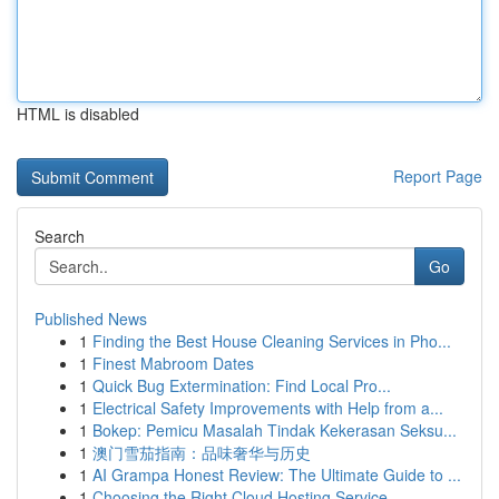
HTML is disabled
Report Page
Search
Go
Published News
1
Finding the Best House Cleaning Services in Pho...
1
Finest Mabroom Dates
1
Quick Bug Extermination: Find Local Pro...
1
Electrical Safety Improvements with Help from a...
1
Bokep: Pemicu Masalah Tindak Kekerasan Seksu...
1
澳门雪茄指南：品味奢华与历史
1
AI Grampa Honest Review: The Ultimate Guide to ...
1
Choosing the Right Cloud Hosting Service