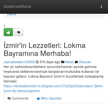
Home
bookmarktune
Togg
navi
Home
1
İzmir'in Lezzetleri: Lokma
Bayramına Merhaba!
zaynabswwo120552
370 days ago
News
Discuss
Her yıl, baharda/sonbaharın sonunda/haziran ayında gelmesi
heyecanla beklenen/sevinçle karşılanan/mutlulukla kutlanan bir
bayram geliyor: Lokma Bayramı! İzmir'in lezzetleriyle özdeşleşmiş
lokmalar,
https://nicoleaklx245214.blogvivi.com/37225225/lokmaların-Şehri-
İzmir-de-lokma-bayramı
Comments
Who Upvoted