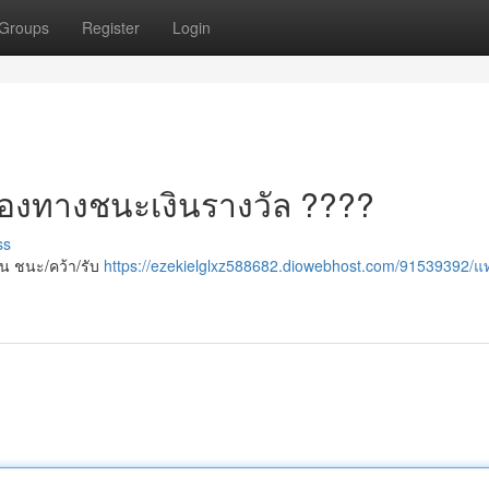
Groups
Register
Login
องทางชนะเงินรางวัล ????
ss
ด่น ชนะ/คว้า/รับ
https://ezekielglxz588682.diowebhost.com/91539392/