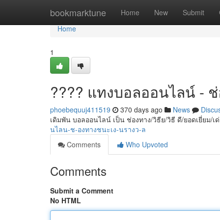
Home
bookmarktune
Home
New
Submit
Home
1
???? แทงบอลออนไลน์ - ช่
phoebequuj411519
370 days ago
News
Discu
เดิมพัน บอลออนไลน์ เป็น ช่องทาง/วิธีย/วิธี ดี/ยอดเยี่ยม/เ
นไลน-ช-องทางชนะเง-นรางว-ล
Comments
Who Upvoted
Comments
Submit a Comment
No HTML