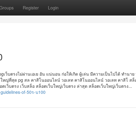
Groups
Register
Login
0
pgเว็บตรงไม่ผ่านเอเย อัน แน่นอน ก่อให้เกิด ผู้เล่น มีความเป็นไปได้ ทำนาย
ว็บใหญ่ที่สุด pg สล คาสิโนออนไลน์ วอเลท คาสิโนออนไลน์ วอเลท คาสิโ สล็
อตเว็บตรง เว็บสล็อ สล็อตเว็บใหญ่เว็บตรง ล่าสุด สล็อตเว็บใหญ่เว็บตรง...
guidelines-of-50ร-บ100