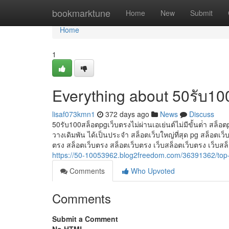
Home
bookmarktune
Home
New
Submit
Home
1
Everything about 50รับ10
lisaf073kmn1
372 days ago
News
Discuss
50รับ100สล็อตpgเว็บตรงไม่ผ่านเอเย่นต์ไม่มีขั้นต่ํา สล็อต
วางเดิมพัน ได้เป็นประจำ สล็อตเว็บใหญ่ที่สุด pg สล็อตเ
ตรง สล็อตเว็บตรง สล็อตเว็บตรง เว็บสล็อตเว็บตรง เว็บสล็
https://50-10053962.blog2freedom.com/36391362/top-
Comments
Who Upvoted
Comments
Submit a Comment