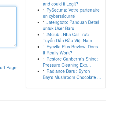
and could it Legit?
1
PySec.ma: Votre partenaire
en cybersécurité
1
Jatengtoto: Panduan Detail
untuk User Baru
1
24club : Nhà Cái Trực
Tuyến Dẫn Đầu Việt Nam
1
Eyevita Plus Review: Does
It Really Work?
1
Restore Canberra's Shine:
Pressure Cleaning Exp...
ort Page
1
Radiance Bars : Byron
Bay's Mushroom Chocolate ...