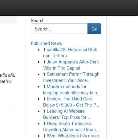
Search
Go
Published News
1
santika76: Referensi Utuh
dan Terbaru
1
Jalan Ampang's After-Dark
Vibe in The Capital
1
Settlement Permit Through
 พร้อมกับ
Investment: Your Acce...
อตเว็บ
1
Modern methods for
keeping peak efficiency in p...
1
Explore The Used Cars
Below $15,000 - Get The P...
1
Leading AI Website
Builders: Top Picks for ...
1
Deep South Treasures:
Unveiling Alabama's Urban...
1
88m: What does this mean