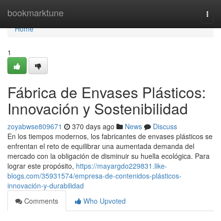
Home
bookmarktune
Togg
navi
Home
1
Fábrica de Envases Plásticos:
Innovación y Sostenibilidad
zoyabwse809671
370 days ago
News
Discuss
En los tiempos modernos, los fabricantes de envases plásticos se
enfrentan el reto de equilibrar una aumentada demanda del
mercado con la obligación de disminuir su huella ecológica. Para
lograr este propósito,
https://mayargdo229831.like-
blogs.com/35931574/empresa-de-contenidos-plásticos-
innovación-y-durabilidad
Comments
Who Upvoted