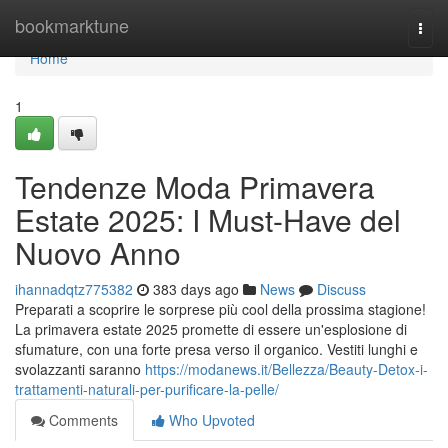
Home
bookmarktune
Togg
navi
Home
1
Tendenze Moda Primavera
Estate 2025: I Must-Have del
Nuovo Anno
ihannadqtz775382
383 days ago
News
Discuss
Preparati a scoprire le sorprese più cool della prossima stagione!
La primavera estate 2025 promette di essere un'esplosione di
sfumature, con una forte presa verso il organico. Vestiti lunghi e
svolazzanti saranno
https://modanews.it/Bellezza/Beauty-Detox-i-
trattamenti-naturali-per-purificare-la-pelle/
Comments
Who Upvoted