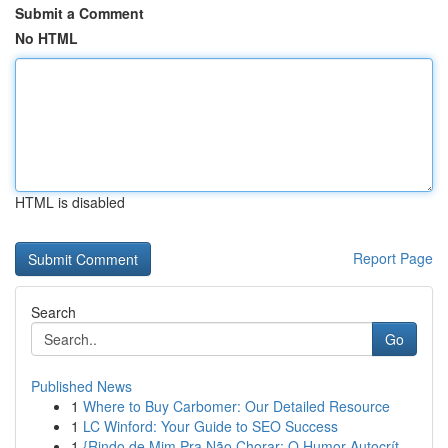
Submit a Comment
No HTML
HTML is disabled
Report Page
Search
Go
Published News
1
Where to Buy Carbomer: Our Detailed Resource
1
LC Winford: Your Guide to SEO Success
1
{Rindo de Mim Pra Não Chorar: O Humor Autocrít...