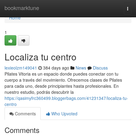
Home
bookmarktune
Togg
navi
Home
1
Localiza tu centro
lexieolzm149041
384 days ago
News
Discuss
Pilates Vitoria es un espacio donde puedes conectar con tu
cuerpo a través del movimiento. Ofrecemos clases de Pilates
para cada uno, desde principiantes hasta profesionales. En
nuestro estudio, podrás descubrir la
https://qasimyfrc360499.bloggerbags.com/41231347/localiza-tu-
centro
Comments
Who Upvoted
Comments