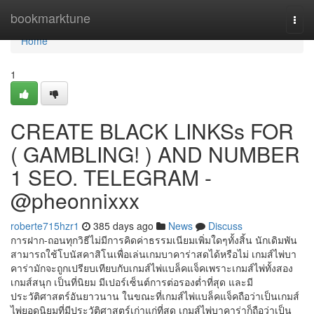
Home
bookmarktune
Togg
navi
Home
1
CREATE BLACK LINKSs FOR
( GAMBLING! ) AND NUMBER
1 SEO. TELEGRAM -
@pheonnixxx
roberte715hzr1
385 days ago
News
Discuss
การฝาก-ถอนทุกวิธีไม่มีการคิดค่าธรรมเนียมเพิ่มใดๆทั้งสิ้น นักเดิมพัน
สามารถใช้โบนัสคาสิโนเพื่อเล่นเกมบาคาร่าสดได้หรือไม่ เกมส์ไพ่บา
คาร่ามักจะถูกเปรียบเทียบกับเกมส์ไพ่แบล็คแจ็คเพราะเกมส์ไพ่ทั้งสอง
เกมส์สนุก เป็นที่นิยม มีเปอร์เซ็นต์การต่อรองต่ำที่สุด และมี
ประวัติศาสตร์อันยาวนาน ในขณะที่เกมส์ไพ่แบล็คแจ็คถือว่าเป็นเกมส์
ไพ่ยอดนิยมที่มีประวัติศาสตร์เก่าแก่ที่สุด เกมส์ไพ่บาคาร่าก็ถือว่าเป็น