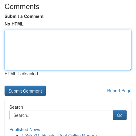
Comments
Submit a Comment
No HTML
HTML is disabled
Report Page
Search
Go
Published News
1
Saku21: Revolusi Slot Online Modern