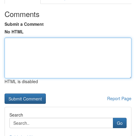
Comments
Submit a Comment
No HTML
HTML is disabled
Report Page
Search
Go