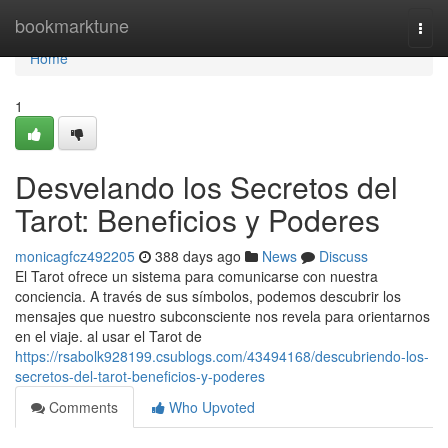
Home
bookmarktune
Togg
navi
Home
1
Desvelando los Secretos del
Tarot: Beneficios y Poderes
monicagfcz492205
388 days ago
News
Discuss
El Tarot ofrece un sistema para comunicarse con nuestra
conciencia. A través de sus símbolos, podemos descubrir los
mensajes que nuestro subconsciente nos revela para orientarnos
en el viaje. al usar el Tarot de
https://rsabolk928199.csublogs.com/43494168/descubriendo-los-
secretos-del-tarot-beneficios-y-poderes
Comments
Who Upvoted