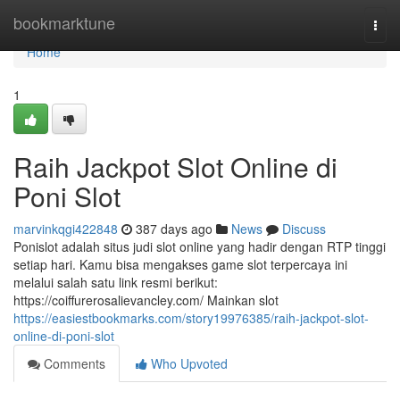
Home
bookmarktune
Togg
navi
Home
1
Raih Jackpot Slot Online di
Poni Slot
marvinkqgi422848
387 days ago
News
Discuss
Ponislot adalah situs judi slot online yang hadir dengan RTP tinggi
setiap hari. Kamu bisa mengakses game slot terpercaya ini
melalui salah satu link resmi berikut:
https://coiffurerosalievancley.com/ Mainkan slot
https://easiestbookmarks.com/story19976385/raih-jackpot-slot-
online-di-poni-slot
Comments
Who Upvoted