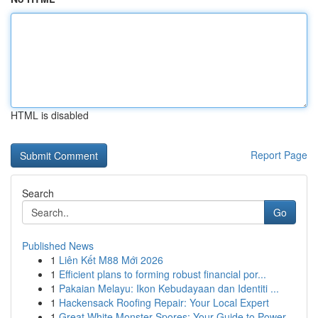
HTML is disabled
Report Page
Search
Go
Published News
1
Liên Kết M88 Mới 2026
1
Efficient plans to forming robust financial por...
1
Pakaian Melayu: Ikon Kebudayaan dan Identiti ...
1
Hackensack Roofing Repair: Your Local Expert
1
Great White Monster Spores: Your Guide to Power...