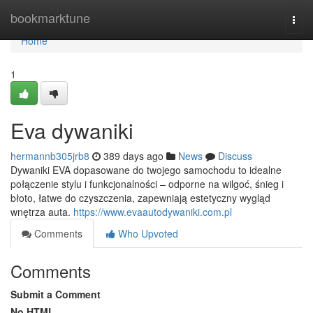
Home
bookmarktune
Togg
navi
Home
1
Eva dywaniki
hermannb305jrb8
389 days ago
News
Discuss
Dywaniki EVA dopasowane do twojego samochodu to idealne
połączenie stylu i funkcjonalności – odporne na wilgoć, śnieg i
błoto, łatwe do czyszczenia, zapewniają estetyczny wygląd
wnętrza auta.
https://www.evaautodywaniki.com.pl
Comments
Who Upvoted
Comments
Submit a Comment
No HTML